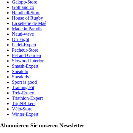
Galopp-Store
Golf and co
Handball-Store
House of Rugby
La sellerie de Maé
Made in Paradis
Nauti-wave
On-Fight
Padel-Expert
Pecheur-Store
Pet and Garden
Slowood Interior
Smash-Expert
Sneak'In
Sneakids
Sport is good
Training-Fit
Trek-Expert
Triathlon-Expert
TripNBikers
Vélo-Store
Winter-Expert
Abonnieren Sie unseren Newsletter