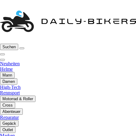
Suchen
Neuheiten
Helme
Mann
Damen
High-Tech
Rennsport
Motorrad & Roller
Cross
Abenteuer
Reparatur
Gepäck
Outlet
Marken