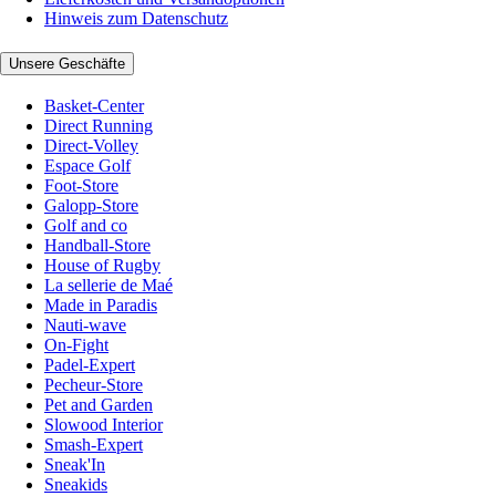
Hinweis zum Datenschutz
Unsere Geschäfte
Basket-Center
Direct Running
Direct-Volley
Espace Golf
Foot-Store
Galopp-Store
Golf and co
Handball-Store
House of Rugby
La sellerie de Maé
Made in Paradis
Nauti-wave
On-Fight
Padel-Expert
Pecheur-Store
Pet and Garden
Slowood Interior
Smash-Expert
Sneak'In
Sneakids