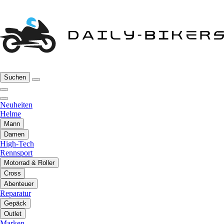
Suchen
Neuheiten
Helme
Mann
Damen
High-Tech
Rennsport
Motorrad & Roller
Cross
Abenteuer
Reparatur
Gepäck
Outlet
Marken