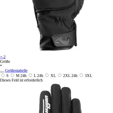
+-2
Größe
*
Größentabelle
S
M
24h
L
24h
XL
2XL
24h
3XL
Dieses Feld ist erforderlich