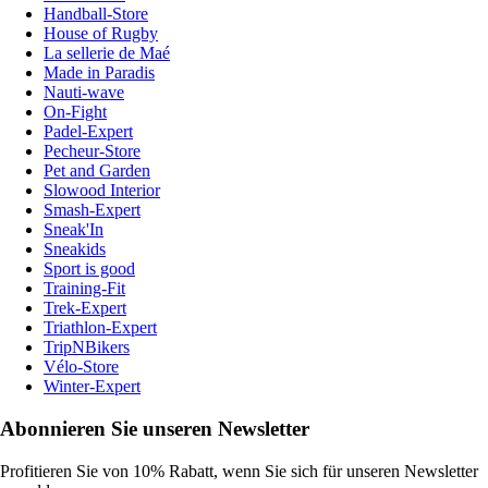
Handball-Store
House of Rugby
La sellerie de Maé
Made in Paradis
Nauti-wave
On-Fight
Padel-Expert
Pecheur-Store
Pet and Garden
Slowood Interior
Smash-Expert
Sneak'In
Sneakids
Sport is good
Training-Fit
Trek-Expert
Triathlon-Expert
TripNBikers
Vélo-Store
Winter-Expert
Abonnieren Sie unseren Newsletter
Profitieren Sie von 10% Rabatt, wenn Sie sich für unseren Newsletter