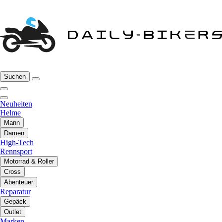
Suchen
Neuheiten
Helme
Mann
Damen
High-Tech
Rennsport
Motorrad & Roller
Cross
Abenteuer
Reparatur
Gepäck
Outlet
Marken