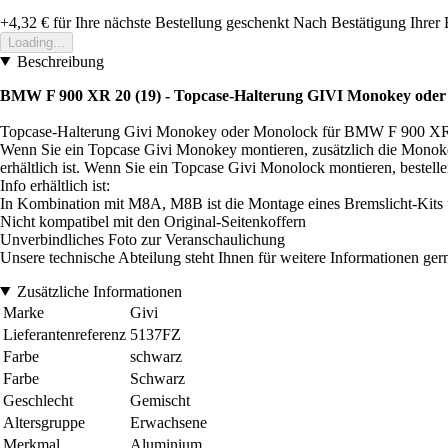
+4,32 €
für Ihre nächste Bestellung geschenkt
Nach Bestätigung Ihrer 
Loading...
Beschreibung
BMW F 900 XR 20 (19) - Topcase-Halterung GIVI Monokey ode
Topcase-Halterung Givi Monokey oder Monolock für BMW F 900 XR
Wenn Sie ein Topcase Givi Monokey montieren, zusätzlich die Mono
erhältlich ist. Wenn Sie ein Topcase Givi Monolock montieren, beste
Info erhältlich ist:
In Kombination mit M8A, M8B ist die Montage eines Bremslicht-Kits 
Nicht kompatibel mit den Original-Seitenkoffern
Unverbindliches Foto zur Veranschaulichung
Unsere technische Abteilung steht Ihnen für weitere Informationen ger
Zusätzliche Informationen
Marke
Givi
Lieferantenreferenz
5137FZ
Farbe
schwarz
Farbe
Schwarz
Geschlecht
Gemischt
Altersgruppe
Erwachsene
Merkmal
Aluminium