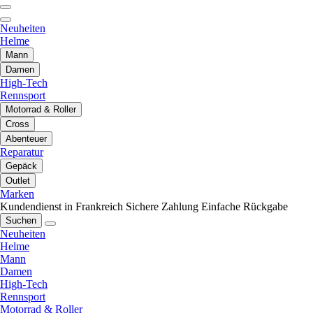
Neuheiten
Helme
Mann
Damen
High-Tech
Rennsport
Motorrad & Roller
Cross
Abenteuer
Reparatur
Gepäck
Outlet
Marken
Kundendienst in Frankreich
Sichere Zahlung
Einfache Rückgabe
Suchen
Neuheiten
Helme
Mann
Damen
High-Tech
Rennsport
Motorrad & Roller