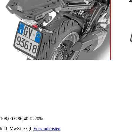
108,00 €
86,40 €
-20%
inkl. MwSt. zzgl.
Versandkosten