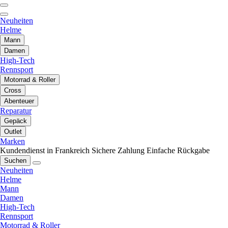
Neuheiten
Helme
Mann
Damen
High-Tech
Rennsport
Motorrad & Roller
Cross
Abenteuer
Reparatur
Gepäck
Outlet
Marken
Kundendienst in Frankreich
Sichere Zahlung
Einfache Rückgabe
Suchen
Neuheiten
Helme
Mann
Damen
High-Tech
Rennsport
Motorrad & Roller