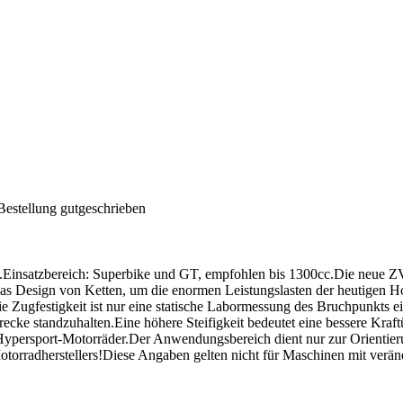
Bestellung gutgeschrieben
iß.Einsatzbereich: Superbike und GT, empfohlen bis 1300cc.Die neue Z
as Design von Ketten, um die enormen Leistungslasten der heutigen Hoc
ie Zugfestigkeit ist nur eine statische Labormessung des Bruchpunkts ein
recke standzuhalten.Eine höhere Steifigkeit bedeutet eine bessere Kra
Hypersport-Motorräder.Der Anwendungsbereich dient nur zur Orientier
torradherstellers!Diese Angaben gelten nicht für Maschinen mit verän