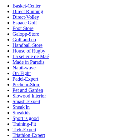
Basket-Center
Direct Running
Direct-Volley
Espace Golf
Foot-Store
Galopp-Store
Golf and co
Handball-Store
House of Rugby
La sellerie de Maé
Made in Paradis
Nauti-wave
On-Fight
Padel-Expert
Pecheur-Store
Pet and Garden
Slowood Interior
Smash-Expert
Sneak'In
Sneakids
Sport is good
Training-Fit
Trek-Expert
Triathlon-Expert