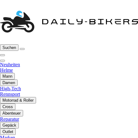
Suchen
Neuheiten
Helme
Mann
Damen
High-Tech
Rennsport
Motorrad & Roller
Cross
Abenteuer
Reparatur
Gepäck
Outlet
Marken