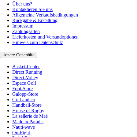
Über uns?
Kontaktieren Sie uns
Allgemeine Verkaufsbedingungen
Rückgabe & Erstattung
Impressum
Zahlungsarten
Lieferkosten und Versandoptionen
Hinweis zum Datenschutz
Unsere Geschäfte
Basket-Center
Direct Running
Direct-Volley
Espace Golf
Foot-Store
Galopp-Store
Golf and co
Handball-Store
House of Rugby
La sellerie de Maé
Made in Paradis
Nauti-wave
On-Fight