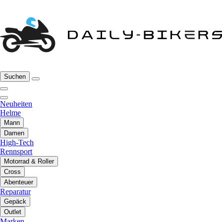
Suchen
Neuheiten
Helme
Mann
Damen
High-Tech
Rennsport
Motorrad & Roller
Cross
Abenteuer
Reparatur
Gepäck
Outlet
Marken