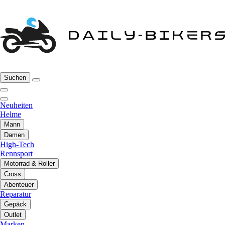
Suchen
Neuheiten
Helme
Mann
Damen
High-Tech
Rennsport
Motorrad & Roller
Cross
Abenteuer
Reparatur
Gepäck
Outlet
Marken