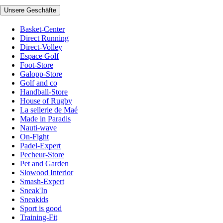
Unsere Geschäfte
Basket-Center
Direct Running
Direct-Volley
Espace Golf
Foot-Store
Galopp-Store
Golf and co
Handball-Store
House of Rugby
La sellerie de Maé
Made in Paradis
Nauti-wave
On-Fight
Padel-Expert
Pecheur-Store
Pet and Garden
Slowood Interior
Smash-Expert
Sneak'In
Sneakids
Sport is good
Training-Fit