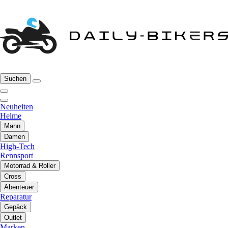
Suchen
Neuheiten
Helme
Mann
Damen
High-Tech
Rennsport
Motorrad & Roller
Cross
Abenteuer
Reparatur
Gepäck
Outlet
Marken