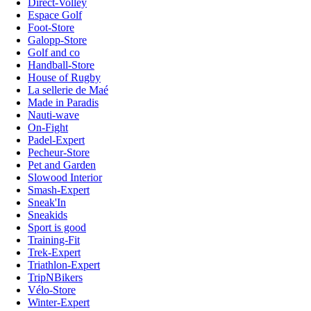
Direct-Volley
Espace Golf
Foot-Store
Galopp-Store
Golf and co
Handball-Store
House of Rugby
La sellerie de Maé
Made in Paradis
Nauti-wave
On-Fight
Padel-Expert
Pecheur-Store
Pet and Garden
Slowood Interior
Smash-Expert
Sneak'In
Sneakids
Sport is good
Training-Fit
Trek-Expert
Triathlon-Expert
TripNBikers
Vélo-Store
Winter-Expert