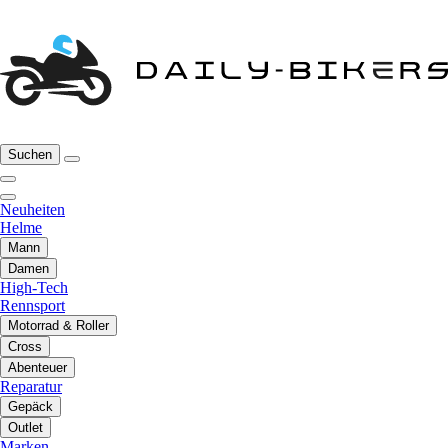
Suchen
Neuheiten
Helme
Mann
Damen
High-Tech
Rennsport
Motorrad & Roller
Cross
Abenteuer
Reparatur
Gepäck
Outlet
Marken