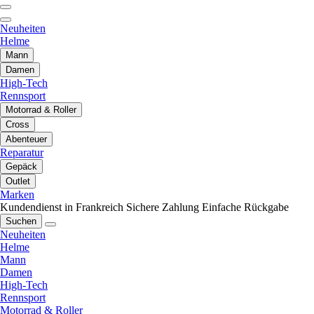
Neuheiten
Helme
Mann
Damen
High-Tech
Rennsport
Motorrad & Roller
Cross
Abenteuer
Reparatur
Gepäck
Outlet
Marken
Kundendienst in Frankreich
Sichere Zahlung
Einfache Rückgabe
Suchen
Neuheiten
Helme
Mann
Damen
High-Tech
Rennsport
Motorrad & Roller