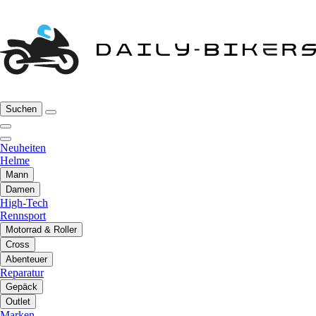
Suchen
Neuheiten
Helme
Mann
Damen
High-Tech
Rennsport
Motorrad & Roller
Cross
Abenteuer
Reparatur
Gepäck
Outlet
Marken