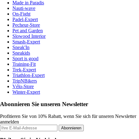
Made in Paradis
Nauti-wave
On-Fight
Padel-Expert
Pecheur-Store
Pet and Garden
Slowood Interior
Smash-Expert
Sneak'In
Sneakids
Sport is good
Training-Fit
Trek-Expert
Triathlon-Expert
TripNBikers
Vélo-Store
Winter-Expert
Abonnieren Sie unseren Newsletter
Profitieren Sie von 10% Rabatt, wenn Sie sich für unseren Newsletter
anmelden
Abonnieren