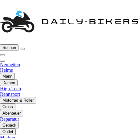
Suchen
Neuheiten
Helme
Mann
Damen
High-Tech
Rennsport
Motorrad & Roller
Cross
Abenteuer
Reparatur
Gepäck
Outlet
Marken