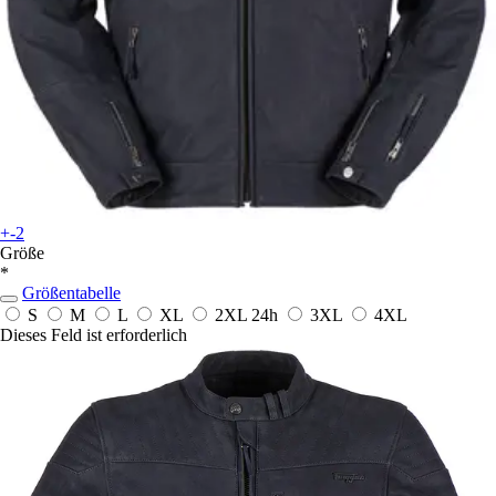
+-2
Größe
*
Größentabelle
S
M
L
XL
2XL
24h
3XL
4XL
Dieses Feld ist erforderlich