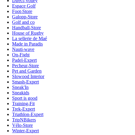
Direct-Volley
Espace Golf
Foot-Store
Galopp-Store
Golf and co
Handball-Store
House of Rugby
La sellerie de Maé
Made in Paradis
Nauti-wave
On-Fight
Padel-Expert
Pecheur-Store
Pet and Garden
Slowood Interior
Smash-Expert
Sneak'In
Sneakids
Sport is good
Training-Fit
Trek-Expert
Triathlon-Expert
TripNBikers
Vélo-Store
Winter-Expert