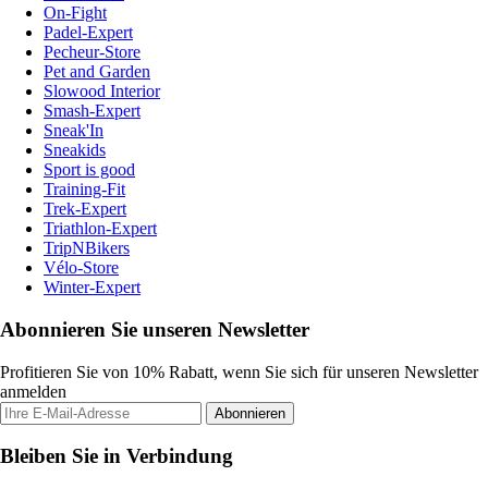
On-Fight
Padel-Expert
Pecheur-Store
Pet and Garden
Slowood Interior
Smash-Expert
Sneak'In
Sneakids
Sport is good
Training-Fit
Trek-Expert
Triathlon-Expert
TripNBikers
Vélo-Store
Winter-Expert
Abonnieren Sie unseren Newsletter
Profitieren Sie von 10% Rabatt, wenn Sie sich für unseren Newsletter
anmelden
Abonnieren
Bleiben Sie in Verbindung