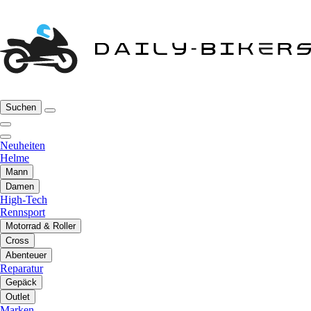
Suchen
Neuheiten
Helme
Mann
Damen
High-Tech
Rennsport
Motorrad & Roller
Cross
Abenteuer
Reparatur
Gepäck
Outlet
Marken