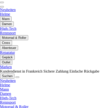
Neuheiten
Helme
Mann
Damen
High-Tech
Rennsport
Motorrad & Roller
Cross
Abenteuer
Reparatur
Gepäck
Outlet
Marken
Kundendienst in Frankreich
Sichere Zahlung
Einfache Rückgabe
Suchen
Neuheiten
Helme
Mann
Damen
High-Tech
Rennsport
Motorrad & Roller