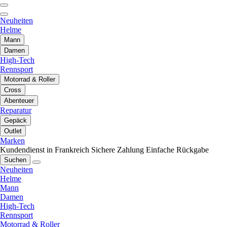
Neuheiten
Helme
Mann
Damen
High-Tech
Rennsport
Motorrad & Roller
Cross
Abenteuer
Reparatur
Gepäck
Outlet
Marken
Kundendienst in Frankreich
Sichere Zahlung
Einfache Rückgabe
Suchen
Neuheiten
Helme
Mann
Damen
High-Tech
Rennsport
Motorrad & Roller