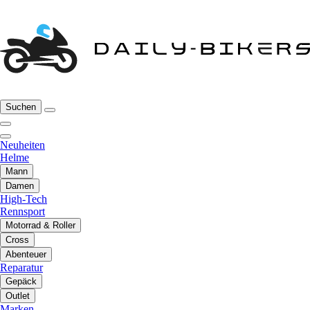
Suchen
Neuheiten
Helme
Mann
Damen
High-Tech
Rennsport
Motorrad & Roller
Cross
Abenteuer
Reparatur
Gepäck
Outlet
Marken