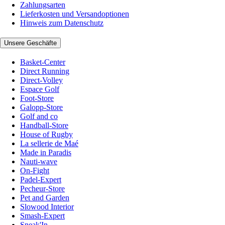
Zahlungsarten
Lieferkosten und Versandoptionen
Hinweis zum Datenschutz
Unsere Geschäfte
Basket-Center
Direct Running
Direct-Volley
Espace Golf
Foot-Store
Galopp-Store
Golf and co
Handball-Store
House of Rugby
La sellerie de Maé
Made in Paradis
Nauti-wave
On-Fight
Padel-Expert
Pecheur-Store
Pet and Garden
Slowood Interior
Smash-Expert
Sneak'In