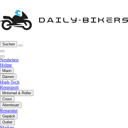
Suchen
Neuheiten
Helme
Mann
Damen
High-Tech
Rennsport
Motorrad & Roller
Cross
Abenteuer
Reparatur
Gepäck
Outlet
Marken