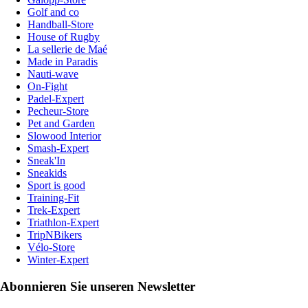
Golf and co
Handball-Store
House of Rugby
La sellerie de Maé
Made in Paradis
Nauti-wave
On-Fight
Padel-Expert
Pecheur-Store
Pet and Garden
Slowood Interior
Smash-Expert
Sneak'In
Sneakids
Sport is good
Training-Fit
Trek-Expert
Triathlon-Expert
TripNBikers
Vélo-Store
Winter-Expert
Abonnieren Sie unseren Newsletter