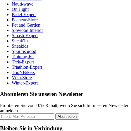
Nauti-wave
On-Fight
Padel-Expert
Pecheur-Store
Pet and Garden
Slowood Interior
Smash-Expert
Sneak'In
Sneakids
Sport is good
Training-Fit
Trek-Expert
Triathlon-Expert
TripNBikers
Vélo-Store
Winter-Expert
Abonnieren Sie unseren Newsletter
Profitieren Sie von 10% Rabatt, wenn Sie sich für unseren Newsletter
anmelden
Abonnieren
Bleiben Sie in Verbindung