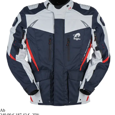
Ab
249,90 €
187,42 €
-25%