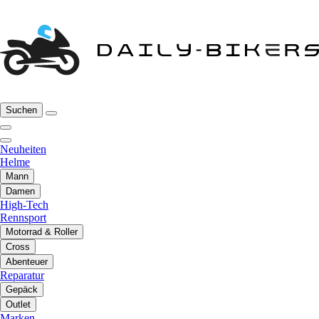
Suchen
Neuheiten
Helme
Mann
Damen
High-Tech
Rennsport
Motorrad & Roller
Cross
Abenteuer
Reparatur
Gepäck
Outlet
Marken