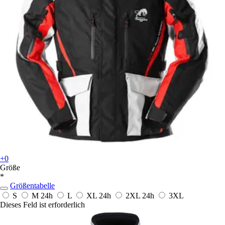
+0
Größe
*
Größentabelle
S
M
24h
L
XL
24h
2XL
24h
3XL
Dieses Feld ist erforderlich