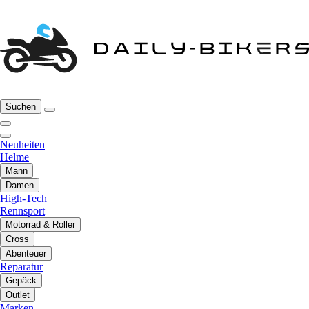
Suchen
Neuheiten
Helme
Mann
Damen
High-Tech
Rennsport
Motorrad & Roller
Cross
Abenteuer
Reparatur
Gepäck
Outlet
Marken