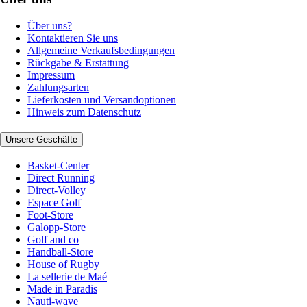
Über uns?
Kontaktieren Sie uns
Allgemeine Verkaufsbedingungen
Rückgabe & Erstattung
Impressum
Zahlungsarten
Lieferkosten und Versandoptionen
Hinweis zum Datenschutz
Unsere Geschäfte
Basket-Center
Direct Running
Direct-Volley
Espace Golf
Foot-Store
Galopp-Store
Golf and co
Handball-Store
House of Rugby
La sellerie de Maé
Made in Paradis
Nauti-wave