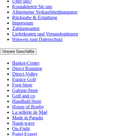
Über uns?
Kontaktieren Sie uns
Allgemeine Verkaufsbedingungen
Rückgabe & Erstattung
Impressum
Zahlungsarten
Lieferkosten und Versandoptionen
Hinweis zum Datenschutz
Unsere Geschäfte
Basket-Center
Direct Running
Direct-Volley
Espace Golf
Foot-Store
Galopp-Store
Golf and co
Handball-Store
House of Rugby
La sellerie de Maé
Made in Paradis
Nauti-wave
On-Fight
Padel-Expert