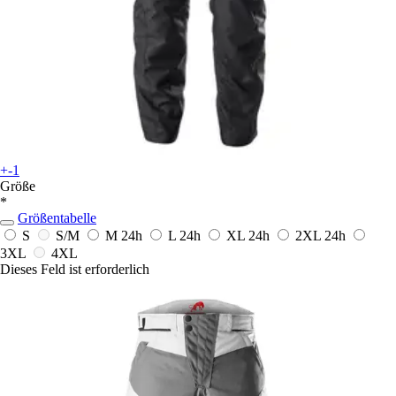
+-1
Größe
*
Größentabelle
S
S/M
M
24h
L
24h
XL
24h
2XL
24h
3XL
4XL
Dieses Feld ist erforderlich