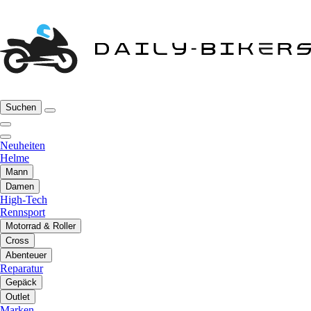
Suchen
Neuheiten
Helme
Mann
Damen
High-Tech
Rennsport
Motorrad & Roller
Cross
Abenteuer
Reparatur
Gepäck
Outlet
Marken