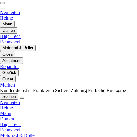
Neuheiten
Helme
Mann
Damen
High-Tech
Rennsport
Motorrad & Roller
Cross
Abenteuer
Reparatur
Gepäck
Outlet
Marken
Kundendienst in Frankreich
Sichere Zahlung
Einfache Rückgabe
Suchen
Neuheiten
Helme
Mann
Damen
High-Tech
Rennsport
Motorrad & Roller