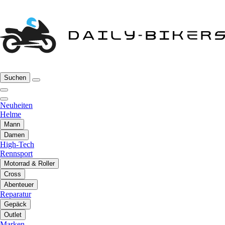
Suchen
Neuheiten
Helme
Mann
Damen
High-Tech
Rennsport
Motorrad & Roller
Cross
Abenteuer
Reparatur
Gepäck
Outlet
Marken