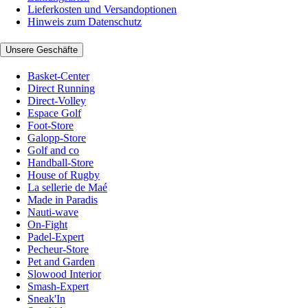
Lieferkosten und Versandoptionen
Hinweis zum Datenschutz
Unsere Geschäfte
Basket-Center
Direct Running
Direct-Volley
Espace Golf
Foot-Store
Galopp-Store
Golf and co
Handball-Store
House of Rugby
La sellerie de Maé
Made in Paradis
Nauti-wave
On-Fight
Padel-Expert
Pecheur-Store
Pet and Garden
Slowood Interior
Smash-Expert
Sneak'In