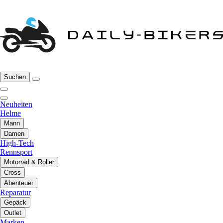
Suchen
Neuheiten
Helme
Mann
Damen
High-Tech
Rennsport
Motorrad & Roller
Cross
Abenteuer
Reparatur
Gepäck
Outlet
Marken