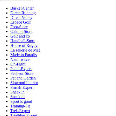
Basket-Center
Direct Running
Direct-Volley
Espace Golf
Foot-Store
Galopp-Store
Golf and co
Handball-Store
House of Rugby
La sellerie de Maé
Made in Paradis
Nauti-wave
On-Fight
Padel-Expert
Pecheur-Store
Pet and Garden
Slowood Interior
Smash-Expert
Sneak'In
Sneakids
Sport is good
Training-Fit
Trek-Expert
Triathlon-Expert