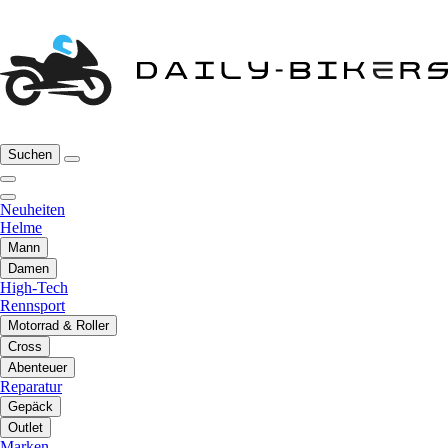
Suchen
Neuheiten
Helme
Mann
Damen
High-Tech
Rennsport
Motorrad & Roller
Cross
Abenteuer
Reparatur
Gepäck
Outlet
Marken