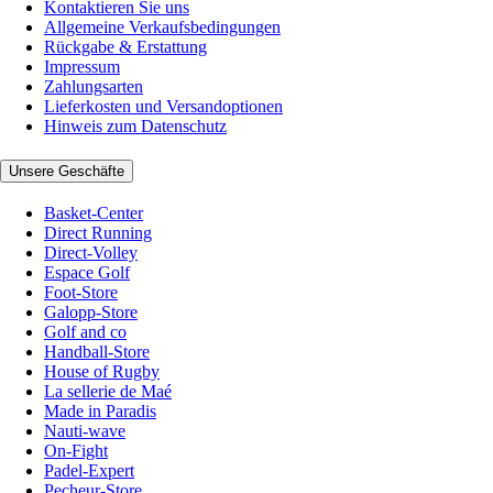
Kontaktieren Sie uns
Allgemeine Verkaufsbedingungen
Rückgabe & Erstattung
Impressum
Zahlungsarten
Lieferkosten und Versandoptionen
Hinweis zum Datenschutz
Unsere Geschäfte
Basket-Center
Direct Running
Direct-Volley
Espace Golf
Foot-Store
Galopp-Store
Golf and co
Handball-Store
House of Rugby
La sellerie de Maé
Made in Paradis
Nauti-wave
On-Fight
Padel-Expert
Pecheur-Store