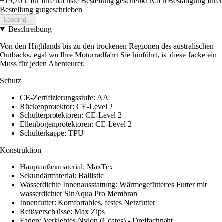
+19,70 €
für Ihre nächste Bestellung geschenkt
Nach Bestätigung Ihrer
Bestellung gutgeschrieben
Loading...
Beschreibung
Von den Highlands bis zu den trockenen Regionen des australischen
Outbacks, egal wo Ihre Motorradfahrt Sie hinführt, ist diese Jacke ein
Muss für jeden Abenteurer.
Schutz
CE-Zertifizierungsstufe: AA
Rückenprotektor: CE-Level 2
Schulterprotektoren: CE-Level 2
Ellenbogenprotektoren: CE-Level 2
Schulterkappe: TPU
Konstruktion
Hauptaußenmaterial: MaxTex
Sekundärmaterial: Ballistic
Wasserdichte Innenausstattung: Wärmegefüttertes Futter mit
wasserdichter SinAqua Pro Membran
Innenfutter: Komfortables, festes Netzfutter
Reißverschlüsse: Max Zips
Faden: Verklebtes Nylon (Coates) - Dreifachnaht