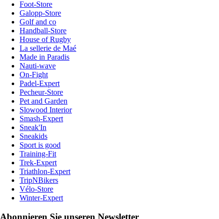
Foot-Store
Galopp-Store
Golf and co
Handball-Store
House of Rugby
La sellerie de Maé
Made in Paradis
Nauti-wave
On-Fight
Padel-Expert
Pecheur-Store
Pet and Garden
Slowood Interior
Smash-Expert
Sneak'In
Sneakids
Sport is good
Training-Fit
Trek-Expert
Triathlon-Expert
TripNBikers
Vélo-Store
Winter-Expert
Abonnieren Sie unseren Newsletter