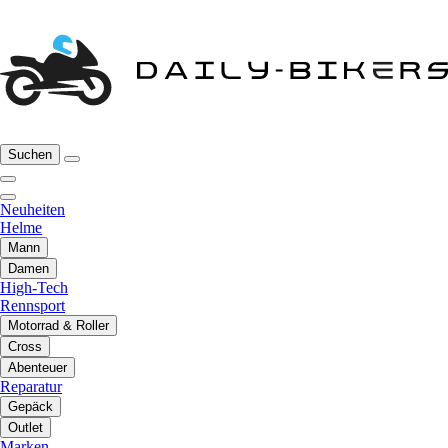
Suchen
Neuheiten
Helme
Mann
Damen
High-Tech
Rennsport
Motorrad & Roller
Cross
Abenteuer
Reparatur
Gepäck
Outlet
Marken