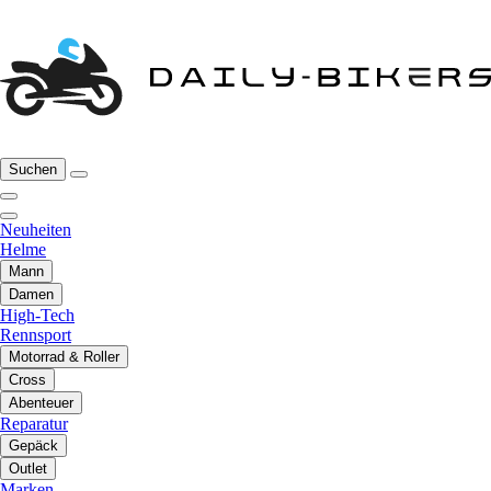
Suchen
Neuheiten
Helme
Mann
Damen
High-Tech
Rennsport
Motorrad & Roller
Cross
Abenteuer
Reparatur
Gepäck
Outlet
Marken