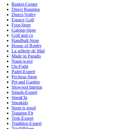
Basket-Center
Direct Running
Direct-Volley
Espace Golf
Foot-Store
Galopp-Store
Golf and co
Handball-Store
House of Rugby
La sellerie de Maé
Made in Paradis
Nauti-wave
On-Fight
Padel-Expert
Pecheur-Store
Pet and Garden
Slowood Interior
Smash-Expert
Sneak'In
Sneakids
Sport is good
Training-Fit
Trek-Expert
Triathlon-Expert
TripNBikers