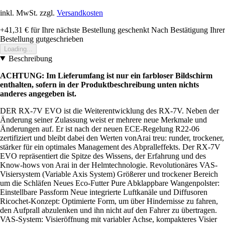
inkl. MwSt. zzgl.
Versandkosten
+41,31 €
für Ihre nächste Bestellung geschenkt
Nach Bestätigung Ihrer
Bestellung gutgeschrieben
Loading...
Beschreibung
ACHTUNG: Im Lieferumfang ist nur ein farbloser Bildschirm
enthalten, sofern in der Produktbeschreibung unten nichts
anderes angegeben ist.
DER RX-7V EVO ist die Weiterentwicklung des RX-7V. Neben der
Änderung seiner Zulassung weist er mehrere neue Merkmale und
Änderungen auf. Er ist nach der neuen ECE-Regelung R22-06
zertifiziert und bleibt dabei den Werten vonArai treu: runder, trockener,
stärker für ein optimales Management des Abpralleffekts. Der RX-7V
EVO repräsentiert die Spitze des Wissens, der Erfahrung und des
Know-hows von Arai in der Helmtechnologie. Revolutionäres VAS-
Visiersystem (Variable Axis System) Größerer und trockener Bereich
um die Schläfen Neues Eco-Futter Pure Abklappbare Wangenpolster:
Einstellbare Passform Neue integrierte Luftkanäle und Diffusoren
Ricochet-Konzept: Optimierte Form, um über Hindernisse zu fahren,
den Aufprall abzulenken und ihn nicht auf den Fahrer zu übertragen.
VAS-System: Visieröffnung mit variabler Achse, kompakteres Visier