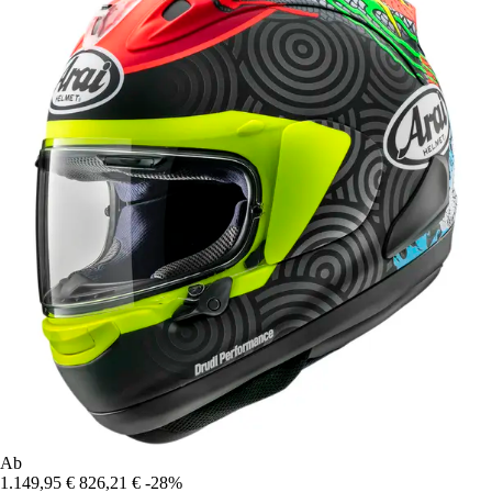
Ab
1.149,95 €
826,21 €
-28%