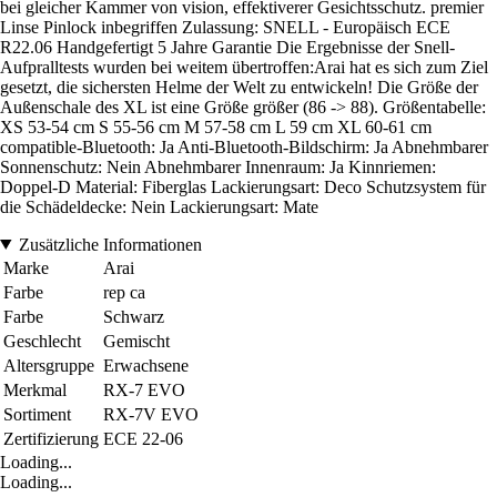
bei gleicher Kammer von vision, effektiverer Gesichtsschutz. premier
Linse Pinlock inbegriffen Zulassung: SNELL - Europäisch ECE
R22.06 Handgefertigt 5 Jahre Garantie Die Ergebnisse der Snell-
Aufpralltests wurden bei weitem übertroffen:Arai hat es sich zum Ziel
gesetzt, die sichersten Helme der Welt zu entwickeln! Die Größe der
Außenschale des XL ist eine Größe größer (86 -> 88). Größentabelle:
XS 53-54 cm S 55-56 cm M 57-58 cm L 59 cm XL 60-61 cm
compatible-Bluetooth: Ja Anti-Bluetooth-Bildschirm: Ja Abnehmbarer
Sonnenschutz: Nein Abnehmbarer Innenraum: Ja Kinnriemen:
Doppel-D Material: Fiberglas Lackierungsart: Deco Schutzsystem für
die Schädeldecke: Nein Lackierungsart: Mate
Zusätzliche Informationen
Marke
Arai
Farbe
rep ca
Farbe
Schwarz
Geschlecht
Gemischt
Altersgruppe
Erwachsene
Merkmal
RX-7 EVO
Sortiment
RX-7V EVO
Zertifizierung
ECE 22-06
Loading...
Loading...