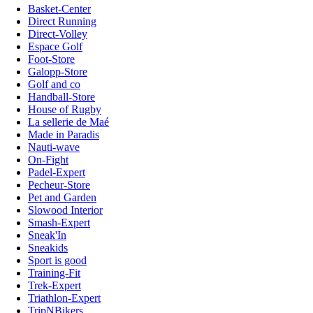
Basket-Center
Direct Running
Direct-Volley
Espace Golf
Foot-Store
Galopp-Store
Golf and co
Handball-Store
House of Rugby
La sellerie de Maé
Made in Paradis
Nauti-wave
On-Fight
Padel-Expert
Pecheur-Store
Pet and Garden
Slowood Interior
Smash-Expert
Sneak'In
Sneakids
Sport is good
Training-Fit
Trek-Expert
Triathlon-Expert
TripNBikers