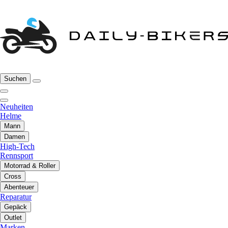
Suchen
Neuheiten
Helme
Mann
Damen
High-Tech
Rennsport
Motorrad & Roller
Cross
Abenteuer
Reparatur
Gepäck
Outlet
Marken