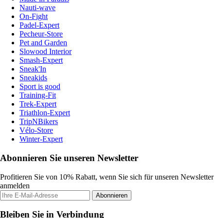
Nauti-wave
On-Fight
Padel-Expert
Pecheur-Store
Pet and Garden
Slowood Interior
Smash-Expert
Sneak'In
Sneakids
Sport is good
Training-Fit
Trek-Expert
Triathlon-Expert
TripNBikers
Vélo-Store
Winter-Expert
Abonnieren Sie unseren Newsletter
Profitieren Sie von 10% Rabatt, wenn Sie sich für unseren Newsletter
anmelden
Abonnieren
Bleiben Sie in Verbindung