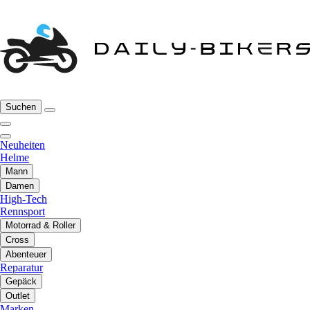
Suchen
Neuheiten
Helme
Mann
Damen
High-Tech
Rennsport
Motorrad & Roller
Cross
Abenteuer
Reparatur
Gepäck
Outlet
Marken