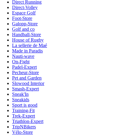
Direct Running
Direct-Volley
Espace Golf
Foot-Store
Galopp-Store
Golf and co
Handball-Store
House of Rugby
La sellerie de Maé
Made in Paradis
Nauti-wave
On-Fight
Padel-Expert
Pecheur-Store
Pet and Garden
Slowood Interior
Smash-Expert
Sneak'In
Sneakids
Sport is good
Training-Fit
Trek-Expert
Triathlon-Expert
TripNBikers
Vélo-Store