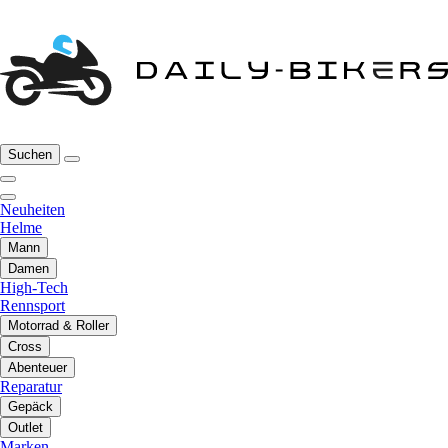
Suchen
Neuheiten
Helme
Mann
Damen
High-Tech
Rennsport
Motorrad & Roller
Cross
Abenteuer
Reparatur
Gepäck
Outlet
Marken