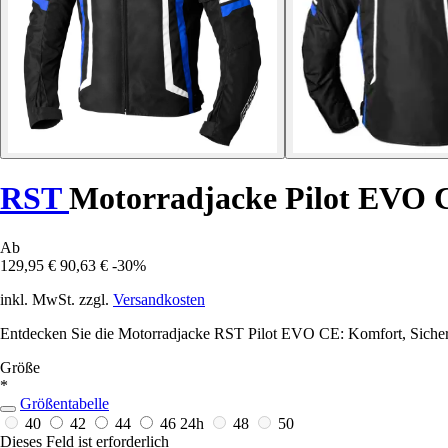
RST
Motorradjacke Pilot EVO 
Ab
129,95 €
90,63 €
-30%
inkl. MwSt. zzgl.
Versandkosten
Entdecken Sie die Motorradjacke RST Pilot EVO CE: Komfort, Sicherhe
Größe
*
Größentabelle
40
42
44
46
24h
48
50
Dieses Feld ist erforderlich