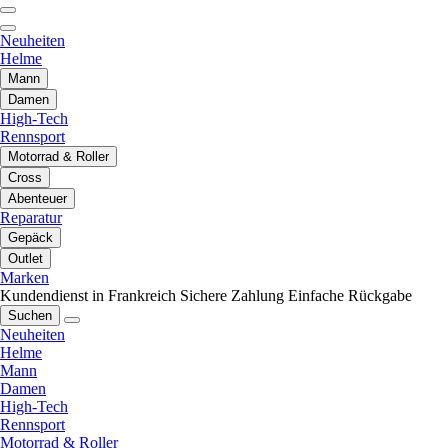
Neuheiten
Helme
Mann
Damen
High-Tech
Rennsport
Motorrad & Roller
Cross
Abenteuer
Reparatur
Gepäck
Outlet
Marken
Kundendienst in Frankreich
Sichere Zahlung
Einfache Rückgabe
Suchen
Neuheiten
Helme
Mann
Damen
High-Tech
Rennsport
Motorrad & Roller