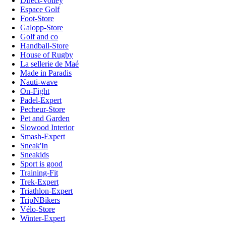
Direct-Volley
Espace Golf
Foot-Store
Galopp-Store
Golf and co
Handball-Store
House of Rugby
La sellerie de Maé
Made in Paradis
Nauti-wave
On-Fight
Padel-Expert
Pecheur-Store
Pet and Garden
Slowood Interior
Smash-Expert
Sneak'In
Sneakids
Sport is good
Training-Fit
Trek-Expert
Triathlon-Expert
TripNBikers
Vélo-Store
Winter-Expert