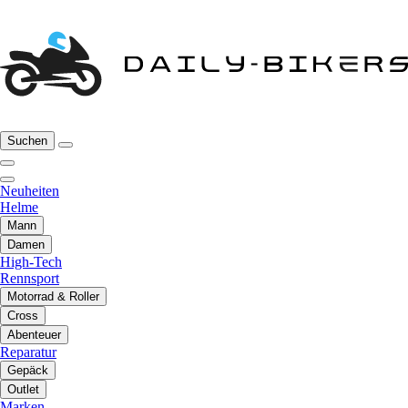
Suchen
Neuheiten
Helme
Mann
Damen
High-Tech
Rennsport
Motorrad & Roller
Cross
Abenteuer
Reparatur
Gepäck
Outlet
Marken