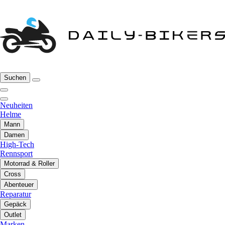
Suchen
Neuheiten
Helme
Mann
Damen
High-Tech
Rennsport
Motorrad & Roller
Cross
Abenteuer
Reparatur
Gepäck
Outlet
Marken