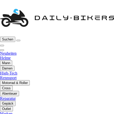
Suchen
Neuheiten
Helme
Mann
Damen
High-Tech
Rennsport
Motorrad & Roller
Cross
Abenteuer
Reparatur
Gepäck
Outlet
Marken