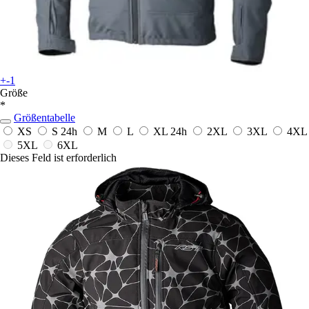
+-1
Größe
*
Größentabelle
XS
S
24h
M
L
XL
24h
2XL
3XL
4XL
5XL
6XL
Dieses Feld ist erforderlich