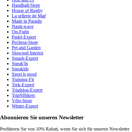
Handball-Store
House of Rugby
La sellerie de Maé
Made in Paradis
Nauti-wave
On-Fight
Padel-Expert
Pecheur-Store
Pet and Garden
Slowood Interior
Smash-Expert
Sneak'In
Sneakids
Sport is good
Training-Fit
Trek-Expert
Triathlon-Expert
TripNBikers
Vélo-Store
Winter-Expert
Abonnieren Sie unseren Newsletter
Profitieren Sie von 10% Rabatt, wenn Sie sich für unseren Newsletter