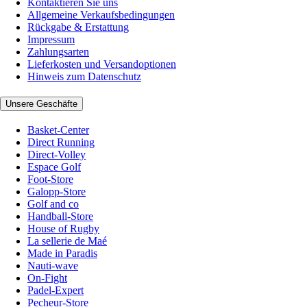
Kontaktieren Sie uns
Allgemeine Verkaufsbedingungen
Rückgabe & Erstattung
Impressum
Zahlungsarten
Lieferkosten und Versandoptionen
Hinweis zum Datenschutz
Unsere Geschäfte
Basket-Center
Direct Running
Direct-Volley
Espace Golf
Foot-Store
Galopp-Store
Golf and co
Handball-Store
House of Rugby
La sellerie de Maé
Made in Paradis
Nauti-wave
On-Fight
Padel-Expert
Pecheur-Store