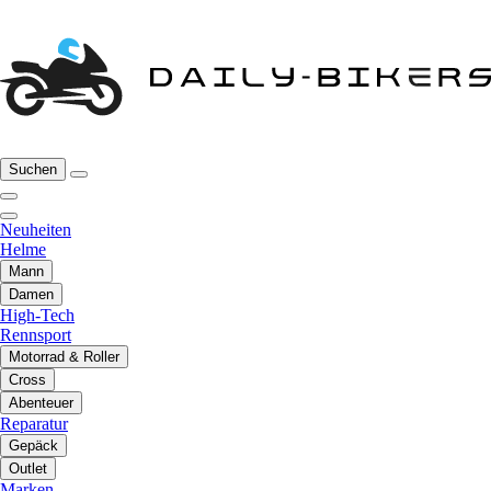
Suchen
Neuheiten
Helme
Mann
Damen
High-Tech
Rennsport
Motorrad & Roller
Cross
Abenteuer
Reparatur
Gepäck
Outlet
Marken