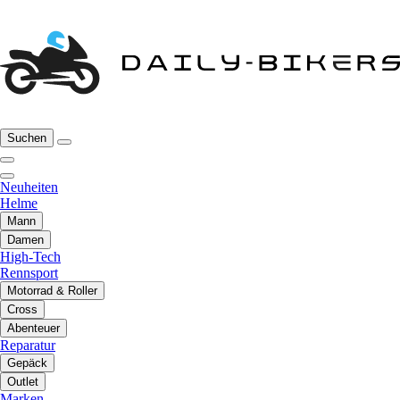
Suchen
Neuheiten
Helme
Mann
Damen
High-Tech
Rennsport
Motorrad & Roller
Cross
Abenteuer
Reparatur
Gepäck
Outlet
Marken