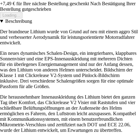
+7,49 €
für Ihre nächste Bestellung geschenkt
Nach Bestätigung Ihrer
Bestellung gutgeschrieben
Loading...
Beschreibung
Der brandneue Lithium wurde von Grund auf neu mit einem aggro Stil
und verbesserter Aerodynamik für leistungsorientierte Motorradfahrer
entwickelt.
Ein neues dynamisches Schalen-Design, ein integrierbares, klappbares
Sonnenvisier und eine EPS-Innenauskleidung mit mehreren Dichten
für ein überlegenes Energiemanagement sind nur der Anfang dessen,
was den Lithium von anderen Helmen unterscheidet. Bildschirm der
Klasse 1 mit Clickrelease V2-System und Pinlock-Bildschirm
inklusive. Drei verschiedene Schalengrößen sorgen für eine optimale
Passform für alle Größen.
Die herausnehmbare Innenauskleidung des Lithium bietet den ganzen
Tag über Komfort, das Clickrelease V2 Visier mit Raststufen und vier
schließbare Belüftungsöffnungen an der Außenseite des Helms
ermöglichen es Fahrern, den Luftstrom leicht anzupassen. Kompatibel
mit Kommunikationssystemen, mit einem benutzerfreundlichen
Mikrometrie-Verschluss und zertifiziert nach DOT und ECE 22.06,
wurde der Lithium entwickelt, um Erwartungen zu übertreffen.