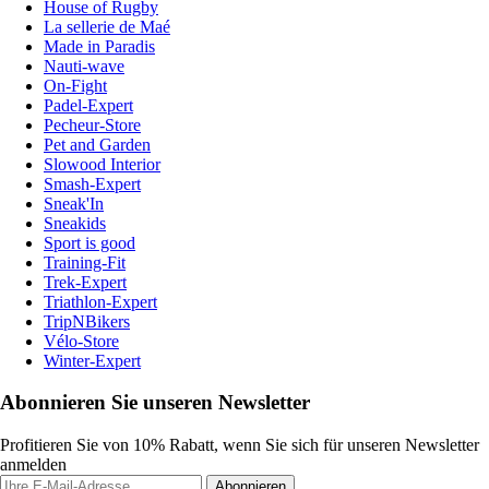
House of Rugby
La sellerie de Maé
Made in Paradis
Nauti-wave
On-Fight
Padel-Expert
Pecheur-Store
Pet and Garden
Slowood Interior
Smash-Expert
Sneak'In
Sneakids
Sport is good
Training-Fit
Trek-Expert
Triathlon-Expert
TripNBikers
Vélo-Store
Winter-Expert
Abonnieren Sie unseren Newsletter
Profitieren Sie von 10% Rabatt, wenn Sie sich für unseren Newsletter
anmelden
Abonnieren