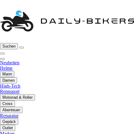
Suchen
Neuheiten
Helme
Mann
Damen
High-Tech
Rennsport
Motorrad & Roller
Cross
Abenteuer
Reparatur
Gepäck
Outlet
Marken