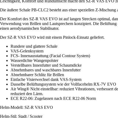
Leichtigkeit, Komfort und Rundumsicht macht den SZ-R VAS EVO zu e
Die äußere Schale PB-CLC2 besteht aus einer speziellen Z-Mischung a
Der Komfort des SZ-R VAS EVO ist auf langen Strecken optimal, dank i
Verwendung von Brillen und Lautsprechern konzipiert. Die Belüftung 
einen aerodynamischen Stabilisator.
Der SZ-R VAS EVO wird mit einem Pinlock-Einsatz geliefert.
Rundere und glattere Schale
VAS-Gelenksystem
FCS- Innenausstattung (Facial Contour System)
Wasserdichte Wangenpolster
Verstellbares Innenfutter und Schaumdicke
Abnehmbares und waschbares Innenfutter
Abnehmbarer Schlitz für Brillen
Einfache Visierwechsel dank VAS-System
Dasselbe Belüftungssystem wie der Vollfacehelm RX-7V EVO
Air Wing® Nicht einstellbar: reduziert Vibrationen, verbessert
reduziert den Lärm.
ECE R22-06: Zugelassen nach ECE R22-06 Norm
Helm-Modell: SZ-R VAS EVO
Helm-Stil: Stadt / Scooter