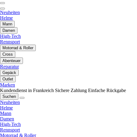
Neuheiten
Helme
Mann
Damen
High-Tech
Rennsport
Motorrad & Roller
Cross
Abenteuer
Reparatur
Gepäck
Outlet
Marken
Kundendienst in Frankreich
Sichere Zahlung
Einfache Rückgabe
Suchen
Neuheiten
Helme
Mann
Damen
High-Tech
Rennsport
Motorrad & Roller