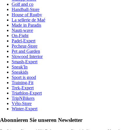
Golf and co
Handball-Store
House of Rugby
La sellerie de Maé
Made in Paradis
Nauti-wave
On-Fight
Padel-Expert
Pecheur-Store
Pet and Garden
Slowood Interior
Smash-Expert
Sneak'In
Sneakids
Sport is good
Training-Fit
Trek-Expert
Triathlon-Expert
TripNBikers
Vélo-Store
Winter-Expert
Abonnieren Sie unseren Newsletter