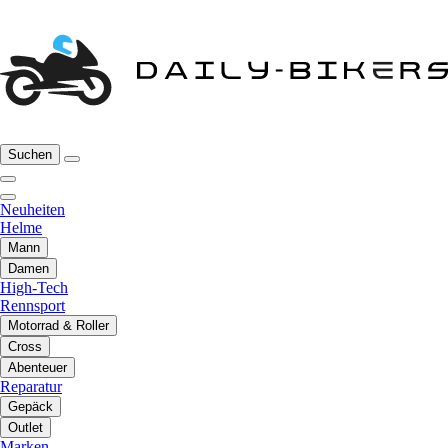
Suchen
Neuheiten
Helme
Mann
Damen
High-Tech
Rennsport
Motorrad & Roller
Cross
Abenteuer
Reparatur
Gepäck
Outlet
Marken