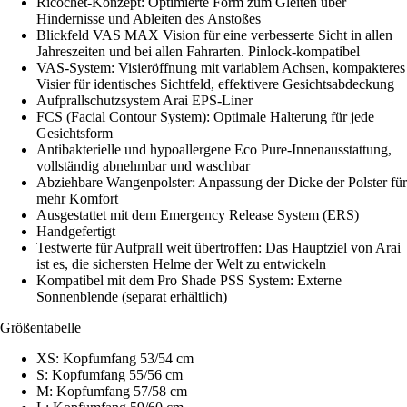
Ricochet-Konzept: Optimierte Form zum Gleiten über
Hindernisse und Ableiten des Anstoßes
Blickfeld VAS MAX Vision für eine verbesserte Sicht in allen
Jahreszeiten und bei allen Fahrarten. Pinlock-kompatibel
VAS-System: Visieröffnung mit variablem Achsen, kompakteres
Visier für identisches Sichtfeld, effektivere Gesichtsabdeckung
Aufprallschutzsystem Arai EPS-Liner
FCS (Facial Contour System): Optimale Halterung für jede
Gesichtsform
Antibakterielle und hypoallergene Eco Pure-Innenausstattung,
vollständig abnehmbar und waschbar
Abziehbare Wangenpolster: Anpassung der Dicke der Polster für
mehr Komfort
Ausgestattet mit dem Emergency Release System (ERS)
Handgefertigt
Testwerte für Aufprall weit übertroffen: Das Hauptziel von Arai
ist es, die sichersten Helme der Welt zu entwickeln
Kompatibel mit dem Pro Shade PSS System: Externe
Sonnenblende (separat erhältlich)
Größentabelle
XS: Kopfumfang 53/54 cm
S: Kopfumfang 55/56 cm
M: Kopfumfang 57/58 cm