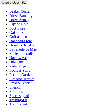
Unsere Geschäfte
Basket-Center
Direct Running
Direct-Volley
Espace Golf
Foot-Store
Galopp-Store
Golf and co
Handball-Store
House of Rugby
La sellerie de Maé
Made in Paradis
Nauti-wave
On-Fight
Padel-Expert
Pecheur-Store
Pet and Garden
Slowood Interior
Smash-Expert
Sneak'In
Sneakids
Sport is good
Training-Fit
Trek-Expert