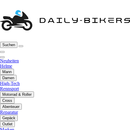
Suchen
Neuheiten
Helme
Mann
Damen
High-Tech
Rennsport
Motorrad & Roller
Cross
Abenteuer
Reparatur
Gepäck
Outlet
Marken