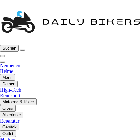
Suchen
Neuheiten
Helme
Mann
Damen
High-Tech
Rennsport
Motorrad & Roller
Cross
Abenteuer
Reparatur
Gepäck
Outlet
Marken