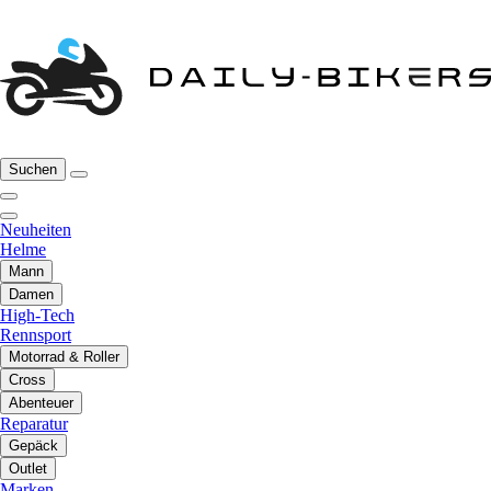
Suchen
Neuheiten
Helme
Mann
Damen
High-Tech
Rennsport
Motorrad & Roller
Cross
Abenteuer
Reparatur
Gepäck
Outlet
Marken