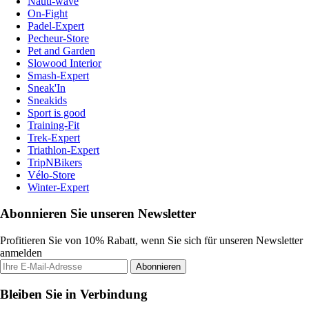
Nauti-wave
On-Fight
Padel-Expert
Pecheur-Store
Pet and Garden
Slowood Interior
Smash-Expert
Sneak'In
Sneakids
Sport is good
Training-Fit
Trek-Expert
Triathlon-Expert
TripNBikers
Vélo-Store
Winter-Expert
Abonnieren Sie unseren Newsletter
Profitieren Sie von 10% Rabatt, wenn Sie sich für unseren Newsletter
anmelden
Abonnieren
Bleiben Sie in Verbindung