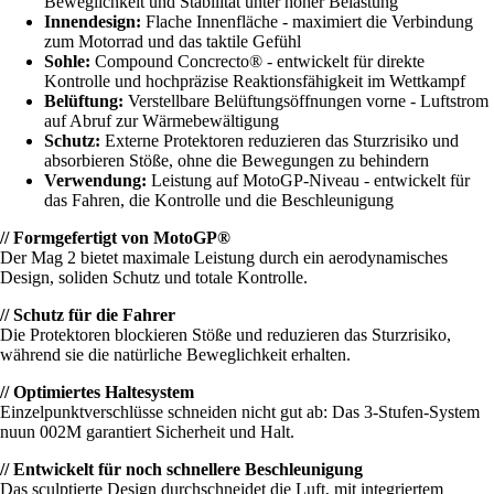
Beweglichkeit und Stabilität unter hoher Belastung
Innendesign:
Flache Innenfläche - maximiert die Verbindung
zum Motorrad und das taktile Gefühl
Sohle:
Compound Concrecto® - entwickelt für direkte
Kontrolle und hochpräzise Reaktionsfähigkeit im Wettkampf
Belüftung:
Verstellbare Belüftungsöffnungen vorne - Luftstrom
auf Abruf zur Wärmebewältigung
Schutz:
Externe Protektoren reduzieren das Sturzrisiko und
absorbieren Stöße, ohne die Bewegungen zu behindern
Verwendung:
Leistung auf MotoGP-Niveau - entwickelt für
das Fahren, die Kontrolle und die Beschleunigung
// Formgefertigt von MotoGP®
Der Mag 2 bietet maximale Leistung durch ein aerodynamisches
Design, soliden Schutz und totale Kontrolle.
// Schutz für die Fahrer
Die Protektoren blockieren Stöße und reduzieren das Sturzrisiko,
während sie die natürliche Beweglichkeit erhalten.
// Optimiertes Haltesystem
Einzelpunktverschlüsse schneiden nicht gut ab: Das 3-Stufen-System
nuun 002M garantiert Sicherheit und Halt.
// Entwickelt für noch schnellere Beschleunigung
Das sculptierte Design durchschneidet die Luft, mit integriertem