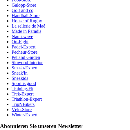
Galopp-Store
Golf and co
Handball-Store
House of Rugby
La sellerie de Maé
Made in Paradis
Nauti-wave
On-Fight
Padel-Expert
Pecheur-Store
Pet and Garden
Slowood Interior
Smash-Expert
Sneak'In
Sneakids
Sport is good
Training-Fit
Trek-Expert
Triathlon-Expert
TripNBikers
Vélo-Store
Winter-Expert
Abonnieren Sie unseren Newsletter