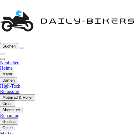
Suchen
Neuheiten
Helme
Mann
Damen
High-Tech
Rennsport
Motorrad & Roller
Cross
Abenteuer
Reparatur
Gepäck
Outlet
Marken