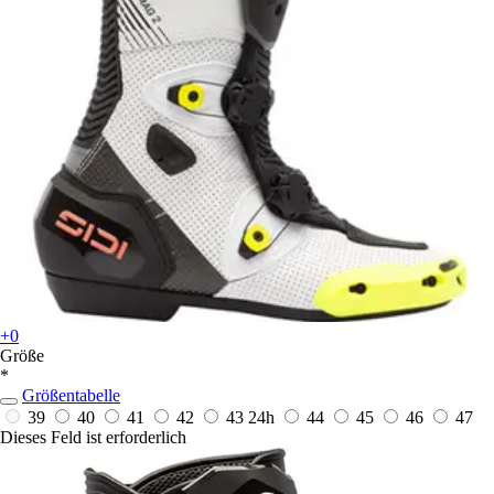
+0
Größe
*
Größentabelle
39
40
41
42
43
24h
44
45
46
47
Dieses Feld ist erforderlich