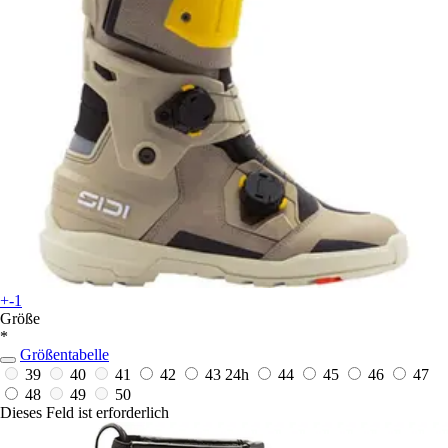
+-1
Größe
*
Größentabelle
39
40
41
42
43
24h
44
45
46
47
48
49
50
Dieses Feld ist erforderlich