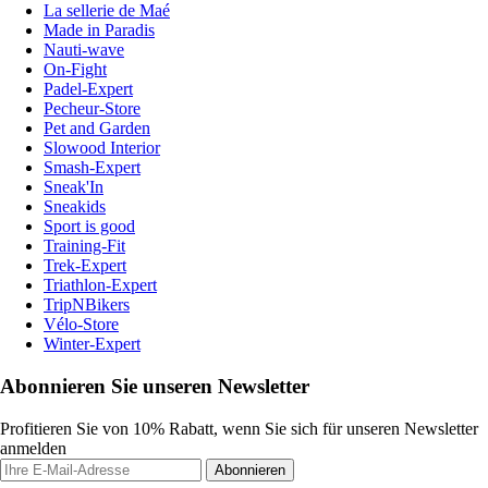
La sellerie de Maé
Made in Paradis
Nauti-wave
On-Fight
Padel-Expert
Pecheur-Store
Pet and Garden
Slowood Interior
Smash-Expert
Sneak'In
Sneakids
Sport is good
Training-Fit
Trek-Expert
Triathlon-Expert
TripNBikers
Vélo-Store
Winter-Expert
Abonnieren Sie unseren Newsletter
Profitieren Sie von 10% Rabatt, wenn Sie sich für unseren Newsletter
anmelden
Abonnieren