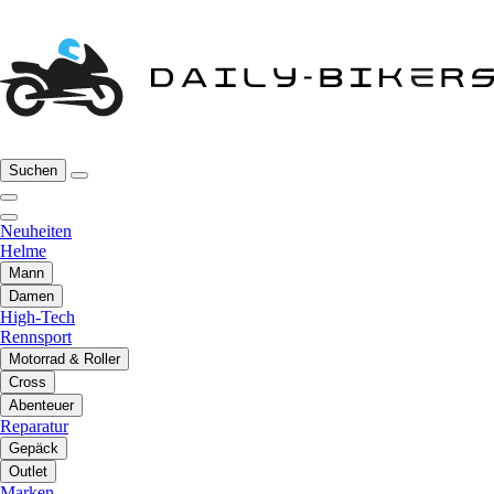
Suchen
Neuheiten
Helme
Mann
Damen
High-Tech
Rennsport
Motorrad & Roller
Cross
Abenteuer
Reparatur
Gepäck
Outlet
Marken