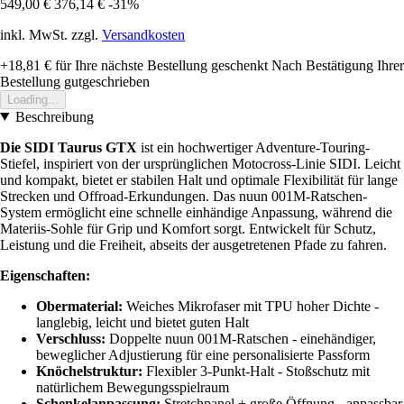
549,00 €
376,14 €
-31%
inkl. MwSt. zzgl.
Versandkosten
+18,81 €
für Ihre nächste Bestellung geschenkt
Nach Bestätigung Ihrer
Bestellung gutgeschrieben
Loading...
Beschreibung
Die SIDI Taurus
GTX
ist ein hochwertiger Adventure-Touring-
Stiefel, inspiriert von der ursprünglichen Motocross-Linie SIDI. Leicht
und kompakt, bietet er stabilen Halt und optimale Flexibilität für lange
Strecken und Offroad-Erkundungen. Das nuun 001M-Ratschen-
System ermöglicht eine schnelle einhändige Anpassung, während die
Materiis-Sohle für Grip und Komfort sorgt. Entwickelt für Schutz,
Leistung und die Freiheit, abseits der ausgetretenen Pfade zu fahren.
Eigenschaften:
Obermaterial:
Weiches Mikrofaser mit TPU hoher Dichte -
langlebig, leicht und bietet guten Halt
Verschluss:
Doppelte nuun 001M-Ratschen - einehändiger,
beweglicher Adjustierung für eine personalisierte Passform
Knöchelstruktur:
Flexibler 3-Punkt-Halt - Stoßschutz mit
natürlichem Bewegungsspielraum
Schenkelanpassung:
Stretchpanel + große Öffnung - anpassbar