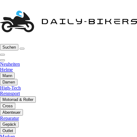
Suchen
Neuheiten
Helme
Mann
Damen
High-Tech
Rennsport
Motorrad & Roller
Cross
Abenteuer
Reparatur
Gepäck
Outlet
Marken