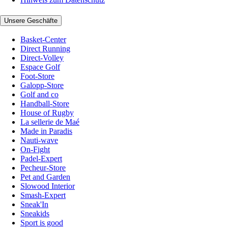
Unsere Geschäfte
Basket-Center
Direct Running
Direct-Volley
Espace Golf
Foot-Store
Galopp-Store
Golf and co
Handball-Store
House of Rugby
La sellerie de Maé
Made in Paradis
Nauti-wave
On-Fight
Padel-Expert
Pecheur-Store
Pet and Garden
Slowood Interior
Smash-Expert
Sneak'In
Sneakids
Sport is good