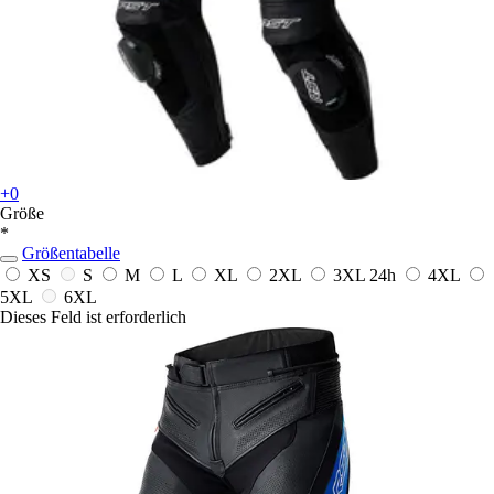
+0
Größe
*
Größentabelle
XS
S
M
L
XL
2XL
3XL
24h
4XL
5XL
6XL
Dieses Feld ist erforderlich