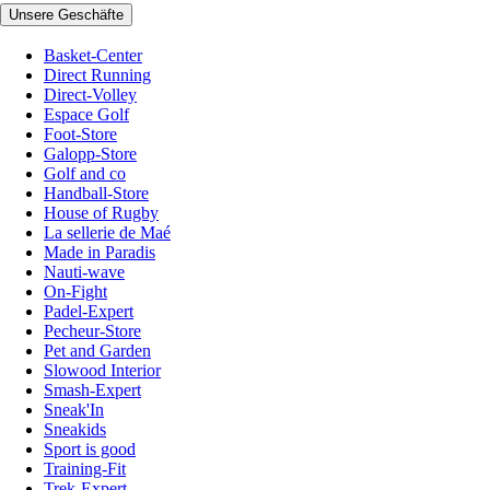
Unsere Geschäfte
Basket-Center
Direct Running
Direct-Volley
Espace Golf
Foot-Store
Galopp-Store
Golf and co
Handball-Store
House of Rugby
La sellerie de Maé
Made in Paradis
Nauti-wave
On-Fight
Padel-Expert
Pecheur-Store
Pet and Garden
Slowood Interior
Smash-Expert
Sneak'In
Sneakids
Sport is good
Training-Fit
Trek-Expert