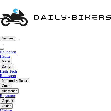
Suchen
Neuheiten
Helme
Mann
Damen
High-Tech
Rennsport
Motorrad & Roller
Cross
Abenteuer
Reparatur
Gepäck
Outlet
Marken