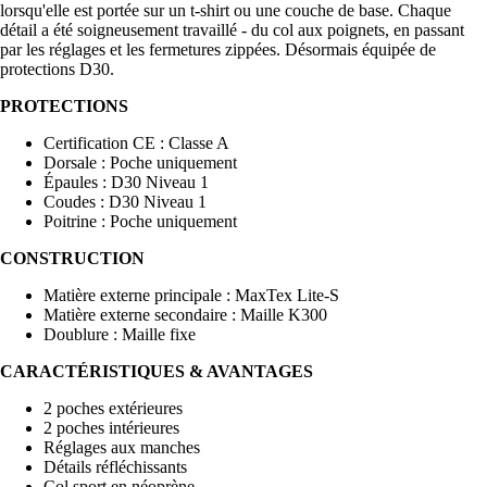
lorsqu'elle est portée sur un t-shirt ou une couche de base. Chaque
détail a été soigneusement travaillé - du col aux poignets, en passant
par les réglages et les fermetures zippées. Désormais équipée de
protections D30.
PROTECTIONS
Certification CE : Classe A
Dorsale : Poche uniquement
Épaules : D30 Niveau 1
Coudes : D30 Niveau 1
Poitrine : Poche uniquement
CONSTRUCTION
Matière externe principale : MaxTex Lite-S
Matière externe secondaire : Maille K300
Doublure : Maille fixe
CARACTÉRISTIQUES & AVANTAGES
2 poches extérieures
2 poches intérieures
Réglages aux manches
Détails réfléchissants
Col sport en néoprène