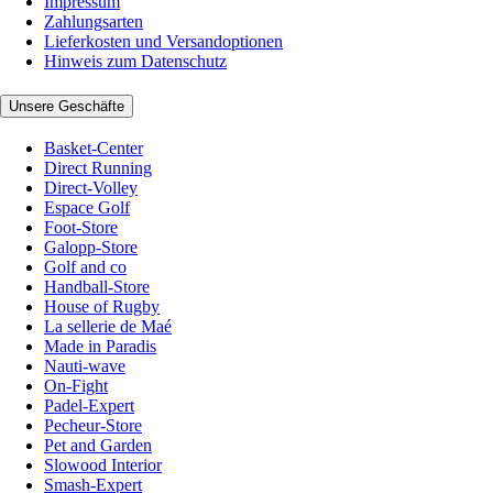
Impressum
Zahlungsarten
Lieferkosten und Versandoptionen
Hinweis zum Datenschutz
Unsere Geschäfte
Basket-Center
Direct Running
Direct-Volley
Espace Golf
Foot-Store
Galopp-Store
Golf and co
Handball-Store
House of Rugby
La sellerie de Maé
Made in Paradis
Nauti-wave
On-Fight
Padel-Expert
Pecheur-Store
Pet and Garden
Slowood Interior
Smash-Expert