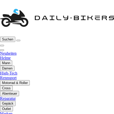
Suchen
Neuheiten
Helme
Mann
Damen
High-Tech
Rennsport
Motorrad & Roller
Cross
Abenteuer
Reparatur
Gepäck
Outlet
Marken