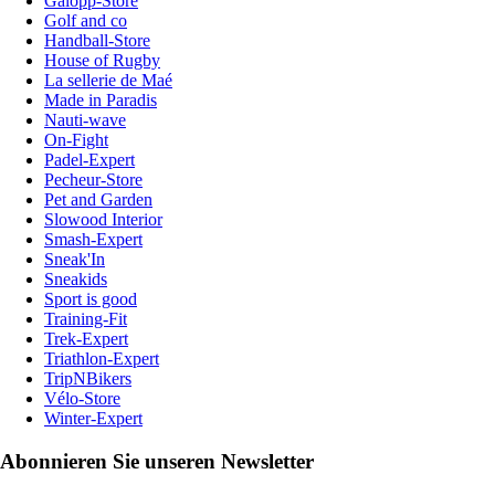
Galopp-Store
Golf and co
Handball-Store
House of Rugby
La sellerie de Maé
Made in Paradis
Nauti-wave
On-Fight
Padel-Expert
Pecheur-Store
Pet and Garden
Slowood Interior
Smash-Expert
Sneak'In
Sneakids
Sport is good
Training-Fit
Trek-Expert
Triathlon-Expert
TripNBikers
Vélo-Store
Winter-Expert
Abonnieren Sie unseren Newsletter