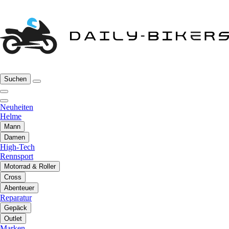
Suchen
Neuheiten
Helme
Mann
Damen
High-Tech
Rennsport
Motorrad & Roller
Cross
Abenteuer
Reparatur
Gepäck
Outlet
Marken