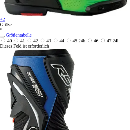
+2
Größe
*
Größentabelle
40
41
42
43
44
45
24h
46
47
24h
Dieses Feld ist erforderlich