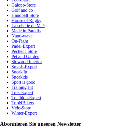
Galopp-Store
Golf and co
Handball-Store
House of Rugby
La sellerie de Maé
Made in Paradis
Nauti-wave
On-Fight
Padel-Expert
Pecheur-Store
Pet and Garden
Slowood Interior
Smash-Expert
Sneak'In
Sneakids
Sport is good
Training-Fit
Trek-Expert
Triathlon-Expert
TripNBikers
Vélo-Store
Winter-Expert
Abonnieren Sie unseren Newsletter