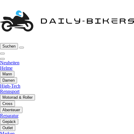
Suchen
Neuheiten
Helme
Mann
Damen
High-Tech
Rennsport
Motorrad & Roller
Cross
Abenteuer
Reparatur
Gepäck
Outlet
Marken