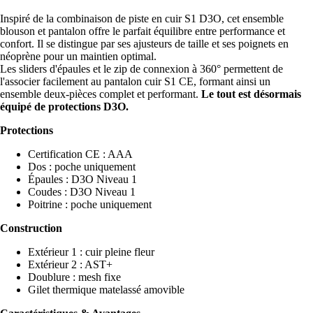
Inspiré de la combinaison de piste en cuir S1 D3O, cet ensemble
blouson et pantalon offre le parfait équilibre entre performance et
confort. Il se distingue par ses ajusteurs de taille et ses poignets en
néoprène pour un maintien optimal.
Les sliders d'épaules et le zip de connexion à 360° permettent de
l'associer facilement au pantalon cuir S1 CE, formant ainsi un
ensemble deux-pièces complet et performant.
Le tout est désormais
équipé de protections D3O.
Protections
Certification CE : AAA
Dos : poche uniquement
Épaules : D3O Niveau 1
Coudes : D3O Niveau 1
Poitrine : poche uniquement
Construction
Extérieur 1 : cuir pleine fleur
Extérieur 2 : AST+
Doublure : mesh fixe
Gilet thermique matelassé amovible