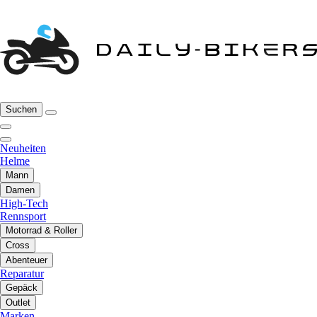
Suchen
Neuheiten
Helme
Mann
Damen
High-Tech
Rennsport
Motorrad & Roller
Cross
Abenteuer
Reparatur
Gepäck
Outlet
Marken