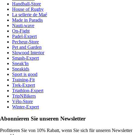
Handball-Store
House of Rugby
La sellerie de Maé
Made in Paradis
Nauti-wave
On-Fight
Padel-Expert
Pecheur-Store
Pet and Garden
Slowood Interior
Smash-Expert
Sneak'In
Sneakids
Sport is good
Training-Fit
Trek-Expert
Triathlon-Expert
TripNBikers
Vélo-Store
Winter-Expert
Abonnieren Sie unseren Newsletter
Profitieren Sie von 10% Rabatt, wenn Sie sich für unseren Newsletter